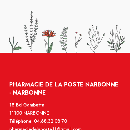
PHARMACIE DE LA POSTE NARBONNE
- NARBONNE
18 Bd Gambetta
11100 NARBONNE
Téléphone:
04.68.32.08.70
pharmaciedelaposte11@gmail.com