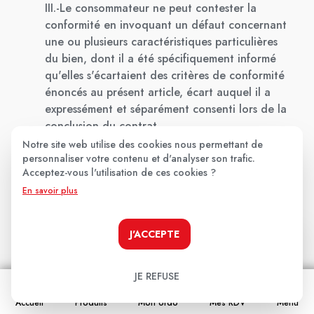
III.-Le consommateur ne peut contester la
conformité en invoquant un défaut concernant
une ou plusieurs caractéristiques particulières
du bien, dont il a été spécifiquement informé
qu'elles s'écartaient des critères de conformité
énoncés au présent article, écart auquel il a
expressément et séparément consenti lors de la
conclusion du contrat.
-Article 1641 du Code Civil: le vendeur est tenu
Notre site web utilise des cookies nous permettant de
personnaliser votre contenu et d'analyser son trafic.
de la garantie à raison des défauts cachés de la
Acceptez-vous l'utilisation de ces cookies ?
chose vendue qui la rendent impropre à l'usage
En savoir plus
auquel on la destine, ou qui diminuent
tellement cet usage, que l'acheteur ne l'aurait
pas acquise, ou n'en aurait donné qu'un
J'ACCEPTE
moindre prix, s'il les avait connus.
JE REFUSE
Accueil
Produits
Mon ordo
Mes RDV
Menu