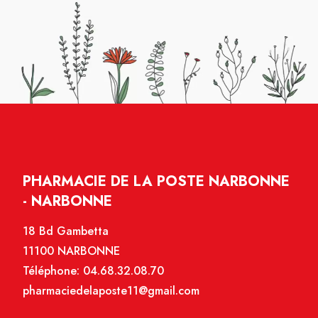
PHARMACIE DE LA POSTE NARBONNE
- NARBONNE
18 Bd Gambetta
11100 NARBONNE
Téléphone:
04.68.32.08.70
pharmaciedelaposte11@gmail.com