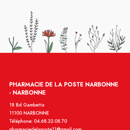
PHARMACIE DE LA POSTE NARBONNE
- NARBONNE
18 Bd Gambetta
11100 NARBONNE
Téléphone:
04.68.32.08.70
pharmaciedelaposte11@gmail.com