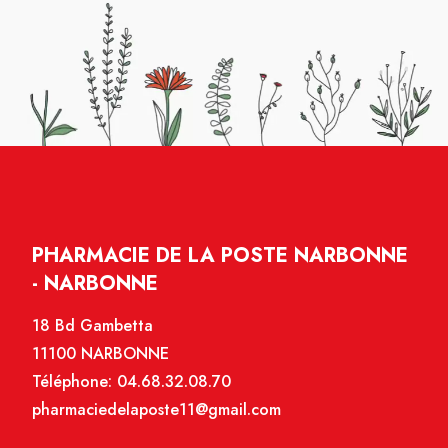
PHARMACIE DE LA POSTE NARBONNE
- NARBONNE
18 Bd Gambetta
11100 NARBONNE
Téléphone:
04.68.32.08.70
pharmaciedelaposte11@gmail.com