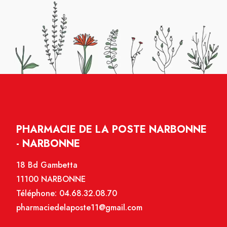
PHARMACIE DE LA POSTE NARBONNE
- NARBONNE
18 Bd Gambetta
11100 NARBONNE
Téléphone:
04.68.32.08.70
pharmaciedelaposte11@gmail.com