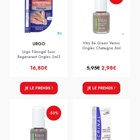
Vitry Be Green Vernis
URGO
Ongles Chataigne 6ml
Urgo Filmogel Soin
Regenerant Ongles 2ml3
16,80€
5,95€
2,98€
JE LE PRENDS !
JE LE PRENDS !
-50%