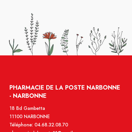
PHARMACIE DE LA POSTE NARBONNE
- NARBONNE
18 Bd Gambetta
11100 NARBONNE
Téléphone:
04.68.32.08.70