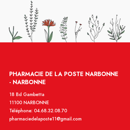
PHARMACIE DE LA POSTE NARBONNE
- NARBONNE
18 Bd Gambetta
11100 NARBONNE
Téléphone:
04.68.32.08.70
pharmaciedelaposte11@gmail.com