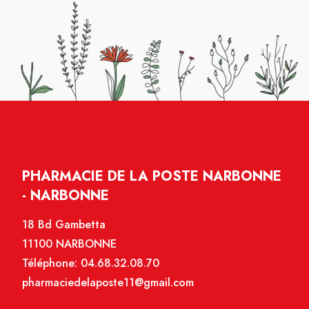
PHARMACIE DE LA POSTE NARBONNE
- NARBONNE
18 Bd Gambetta
11100 NARBONNE
Téléphone:
04.68.32.08.70
pharmaciedelaposte11@gmail.com