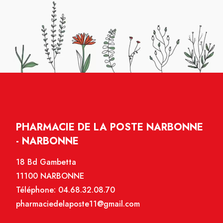
PHARMACIE DE LA POSTE NARBONNE
- NARBONNE
18 Bd Gambetta
11100 NARBONNE
Téléphone:
04.68.32.08.70
pharmaciedelaposte11@gmail.com