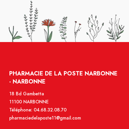
PHARMACIE DE LA POSTE NARBONNE
- NARBONNE
18 Bd Gambetta
11100 NARBONNE
Téléphone:
04.68.32.08.70
pharmaciedelaposte11@gmail.com