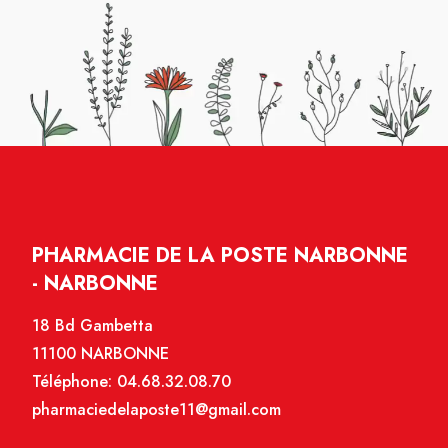
PHARMACIE DE LA POSTE NARBONNE
- NARBONNE
18 Bd Gambetta
11100 NARBONNE
Téléphone:
04.68.32.08.70
pharmaciedelaposte11@gmail.com