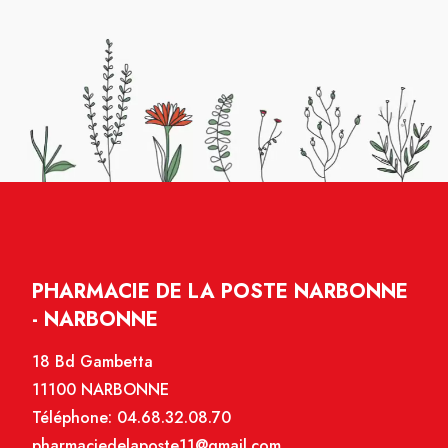
PHARMACIE DE LA POSTE NARBONNE
- NARBONNE
18 Bd Gambetta
11100 NARBONNE
Téléphone:
04.68.32.08.70
pharmaciedelaposte11@gmail.com