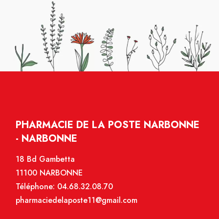
PHARMACIE DE LA POSTE NARBONNE
- NARBONNE
18 Bd Gambetta
11100 NARBONNE
Téléphone:
04.68.32.08.70
pharmaciedelaposte11@gmail.com