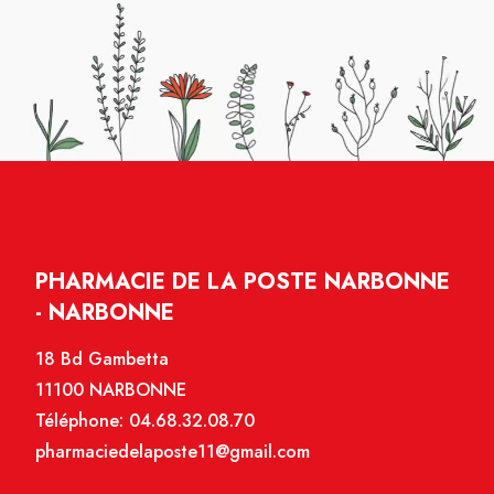
PHARMACIE DE LA POSTE NARBONNE
- NARBONNE
18 Bd Gambetta
11100 NARBONNE
Téléphone:
04.68.32.08.70
pharmaciedelaposte11@gmail.com