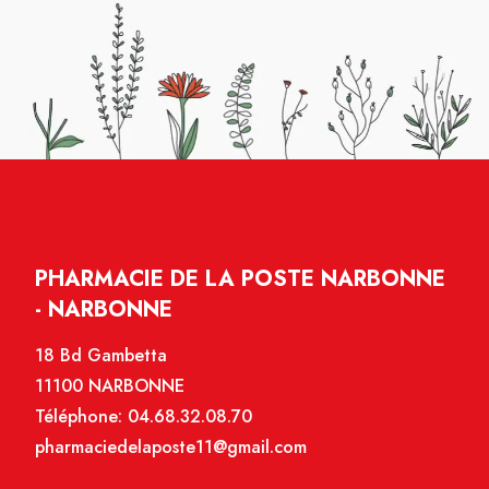
PHARMACIE DE LA POSTE NARBONNE
- NARBONNE
18 Bd Gambetta
11100 NARBONNE
Téléphone:
04.68.32.08.70
pharmaciedelaposte11@gmail.com